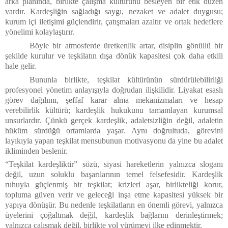
arka planında, birlikte çalışma kültürünü besleyen bir etik düzen
vardır. Kardeşliğin sağladığı saygı, nezaket ve adalet duygusu;
kurum içi iletişimi güçlendirir, çatışmaları azaltır ve ortak hedeflere
yönelimi kolaylaştırır.
Böyle bir atmosferde üretkenlik artar, disiplin gönüllü bir
şekilde kurulur ve teşkilatın dışa dönük kapasitesi çok daha etkili
hale gelir.
Bununla birlikte, teşkilat kültürünün sürdürülebilirliği
profesyonel yönetim anlayışıyla doğrudan ilişkilidir. Liyakat esaslı
görev dağılımı, şeffaf karar alma mekanizmaları ve hesap
verebilirlik kültürü; kardeşlik hukukunu tamamlayan kurumsal
unsurlardır. Çünkü gerçek kardeşlik, adaletsizliğin değil, adaletin
hüküm sürdüğü ortamlarda yaşar. Aynı doğrultuda, görevini
layıkıyla yapan teşkilat mensubunun motivasyonu da yine bu adalet
ikliminden beslenir.
“Teşkilat kardeşliktir”
sözü, siyasi hareketlerin yalnızca sloganı
değil, uzun soluklu başarılarının temel felsefesidir. Kardeşlik
ruhuyla güçlenmiş bir teşkilat; krizleri aşar, birlikteliği korur,
topluma güven verir ve geleceği inşa etme kapasitesi yüksek bir
yapıya dönüşür. Bu nedenle teşkilatların en önemli görevi, yalnızca
üyelerini çoğaltmak değil, kardeşlik bağlarını derinleştirmek;
yalnızca çalışmak değil, birlikte yol yürümeyi ilke edinmektir.