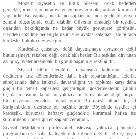
Modern siyasetin en kritik bileşeni, ortak hedefleri
gerçekleştirmek için bir araya gelen bireylerin oluşturduğu kurumsal
yapılardır. Bu yapılar, ancak mensupları arasında güçlü bir güven
zemini oluştuğunda etkili olabilir. Güvenin olmadığı bir teşkilat,
dışarıdan bakıldığında ne kadar büyük görünürse görünsün,
içerideki çözülme nedeniyle uzun süre ayakta kalamaz. İşte burada
kardeşlik hukuku devreye girer.
Kardeşlik; çatışmayı değil dayanışmayı, ayrışmayı değil
bütünleşmeyi, rekabeti değil ortak aklı besler. Bir teşkilatı diri tutan
asıl güç, üyeler arasındaki bu gönül bağının sürekliliğidir.
Siyasal bilim literatürü, dayanışma kültürüne sahip
örgütlerin kriz dönemlerinde daha hızlı toparlandığını, liderlik
süreçlerinde daha istikrarlı davrandığını ve topluma karşı daha
güçlü bir temsil kapasitesi geliştirdiğini göstermektedir. Çünkü
teşkilat mensubu, kendisini yalnızca bir birey olarak değil, büyük
bir misyonun temsilcisi olarak görür. Bu temsil bilinci, kişisel
kırılganlıkların üzerinde bir bağlılık üretir. Böylelikle teşkilat içi
kardeşlik, kurumsal hafızayı güçlendirir; kurumsal hafıza ise
sürdürülebilir liderliğin en sağlam zeminidir.
Siyasal teşkilatların profesyonel işleyişi, yalnızca planlama,
programlama ve saha faaliyetlerinden ibaret değildir. Bu işleyişin