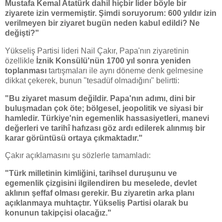
Mustafa Kemal Atatürk dahil hiçbir lider böyle bir
ziyarete izin vermemiştir. Şimdi soruyorum: 600 yıldır izin
verilmeyen bir ziyaret bugün neden kabul edildi? Ne
değişti?"
Yükseliş Partisi lideri Nail Çakır, Papa'nın ziyaretinin
özellikle
İznik Konsülü'nün 1700 yıl sonra yeniden
toplanması
tartışmaları ile aynı döneme denk gelmesine
dikkat çekerek, bunun "tesadüf olmadığını" belirtti:
"Bu ziyaret masum değildir. Papa'nın adımı, dini bir
buluşmadan çok öte; bölgesel, jeopolitik ve siyasi bir
hamledir. Türkiye'nin egemenlik hassasiyetleri, manevi
değerleri ve tarihî hafızası göz ardı edilerek alınmış bir
karar görüntüsü ortaya çıkmaktadır."
Çakır açıklamasını şu sözlerle tamamladı:
"Türk milletinin kimliğini, tarihsel duruşunu ve
egemenlik çizgisini ilgilendiren bu meselede, devlet
aklının şeffaf olması gerekir. Bu ziyaretin arka planı
açıklanmaya muhtaçtır. Yükseliş Partisi olarak bu
konunun takipçisi olacağız."